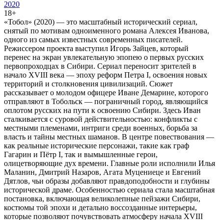
2020
18+
«Тобол» (2020) — это масштабный исторический сериал,
снятый по мотивам одноименного романа Алексея Иванова,
одного из самых известных современных писателей.
Режиссером проекта выступил Игорь Зайцев, который
перенес на экран увлекательную эпопею о первых русских
первопроходцах в Сибири. Сериал переносит зрителей в
начало XVIII века — эпоху реформ Петра I, освоения новых
территорий и столкновения цивилизаций. Сюжет
рассказывает о молодом офицере Иване Демарине, которого
отправляют в Тобольск — пограничный город, являющийся
оплотом русских на пути к освоению Сибири. Здесь Иван
сталкивается с суровой действительностью: конфликты с
местными племенами, интриги среди военных, борьба за
власть и тайны местных шаманов. В центре повествования —
как реальные исторические персонажи, такие как граф
Гагарин и Пётр I, так и вымышленные герои,
олицетворяющие дух времени. Главные роли исполнили Илья
Маланин, Дмитрий Назаров, Агата Муцениеце и Евгений
Дятлов, чьи образы добавляют правдоподобности и глубины
исторической драме. Особенностью сериала стала масштабная
постановка, включающая великолепные пейзажи Сибири,
костюмы той эпохи и детально воссозданные интерьеры,
которые позволяют почувствовать атмосферу начала XVIII