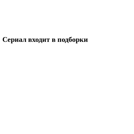
16+
История
Комедия
Приключения
Великобритания
Германия
Италия
Франци
7.6
Смотреть
Сериал входит в подборки