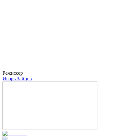
Андрей Бурковский
Йохан Ренат
Режиссер
Игорь Зайцев