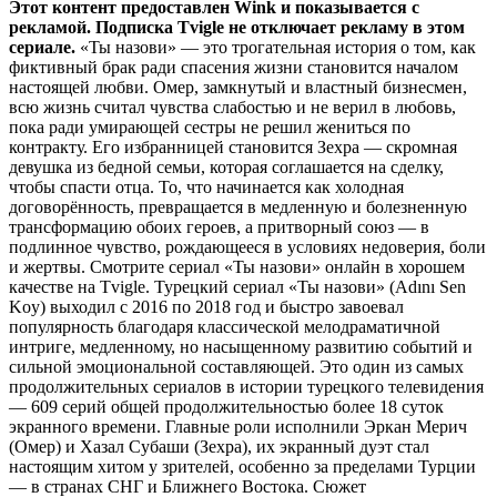
Этот контент предоставлен Wink и показывается с
рекламой. Подписка Tvigle не отключает рекламу в этом
сериале.
«Ты назови» — это трогательная история о том, как
фиктивный брак ради спасения жизни становится началом
настоящей любви. Омер, замкнутый и властный бизнесмен,
всю жизнь считал чувства слабостью и не верил в любовь,
пока ради умирающей сестры не решил жениться по
контракту. Его избранницей становится Зехра — скромная
девушка из бедной семьи, которая соглашается на сделку,
чтобы спасти отца. То, что начинается как холодная
договорённость, превращается в медленную и болезненную
трансформацию обоих героев, а притворный союз — в
подлинное чувство, рождающееся в условиях недоверия, боли
и жертвы. Смотрите сериал «Ты назови» онлайн в хорошем
качестве на Tvigle. Турецкий сериал «Ты назови» (Adını Sen
Koy) выходил с 2016 по 2018 год и быстро завоевал
популярность благодаря классической мелодраматичной
интриге, медленному, но насыщенному развитию событий и
сильной эмоциональной составляющей. Это один из самых
продолжительных сериалов в истории турецкого телевидения
— 609 серий общей продолжительностью более 18 суток
экранного времени. Главные роли исполнили Эркан Мерич
(Омер) и Хазал Субаши (Зехра), их экранный дуэт стал
настоящим хитом у зрителей, особенно за пределами Турции
— в странах СНГ и Ближнего Востока. Сюжет