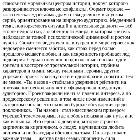
становится моральным центром истории, вокруг которого
разворачиваются ключевые конфликты. Формат сериала —
классическая «дэйтайм»-драма с ежедневным выпуском
серий, ориентированная на широкую аудиторию. Медленный
темп, повторяемость ситуаций и длительные диалоги — всё
это не недостатки, а особенности жанра, в котором зритель
наблюдает за тонкой психологической динамикой и ростом
чувств. Сюжет сосредоточен на внутреннем мире героев: как
недоверие сменяется заботой, как страх перед болью
прошлого мешает любви, и как искренность пробивает лед
недоверия. Сериал получил неоднозначные отзывы: одни
зрители в восторге от трогательной истории, глубины
характеров и химии между главными героями, другие
упрекают проект в затянутости и однообразии событий. Тем
не менее, «Ты назови» стабильно удерживал рейтинги на
протяжении нескольких лет и сформировал преданную
аудиторию. Проект закрыли не из-за падения интереса, а по
продюсерскому решению, в том числе из-за изменений в
актерском составе, что вызвало бурные обсуждения среди
поклонников. «Ты назови» стал классическим примером
турецкой телемелодрамы, где любовь показана как путь, а не
как вспышка. Это сериал о доверии, которое строится
кирпичик за кирпичиком, о людях, научившихся любить
вопреки, а не благодаря обстоятельствам. Он затрагивает
важные темы — жертва ради семьи, прощение, сила