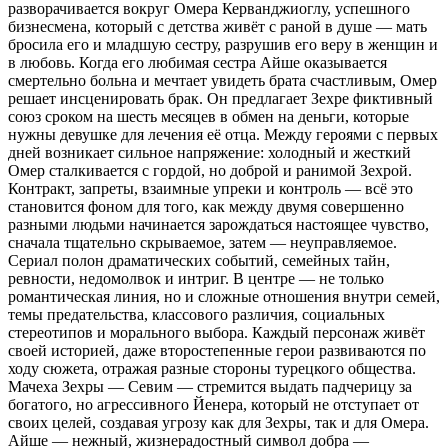
разворачивается вокруг Омера Керванджиоглу, успешного
бизнесмена, который с детства живёт с раной в душе — мать
бросила его и младшую сестру, разрушив его веру в женщин и
в любовь. Когда его любимая сестра Айше оказывается
смертельно больна и мечтает увидеть брата счастливым, Омер
решает инсценировать брак. Он предлагает Зехре фиктивный
союз сроком на шесть месяцев в обмен на деньги, которые
нужны девушке для лечения её отца. Между героями с первых
дней возникает сильное напряжение: холодный и жесткий
Омер сталкивается с гордой, но доброй и ранимой Зехрой.
Контракт, запреты, взаимные упреки и контроль — всё это
становится фоном для того, как между двумя совершенно
разными людьми начинается зарождаться настоящее чувство,
сначала тщательно скрываемое, затем — неуправляемое.
Сериал полон драматических событий, семейных тайн,
ревности, недомолвок и интриг. В центре — не только
романтическая линия, но и сложные отношения внутри семей,
темы предательства, классового различия, социальных
стереотипов и морального выбора. Каждый персонаж живёт
своей историей, даже второстепенные герои развиваются по
ходу сюжета, отражая разные стороны турецкого общества.
Мачеха Зехры — Севим — стремится выдать падчерицу за
богатого, но агрессивного Йенера, который не отступает от
своих целей, создавая угрозу как для Зехры, так и для Омера.
Айше — нежный, жизнерадостный символ добра —