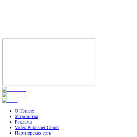
Алели
2019
18+
Драма
Комедия
Аргентина
Уругвай
6.3
Смотреть
О Твигле
Устройства
Реклама
Video Publisher Cloud
Партнерская сеть