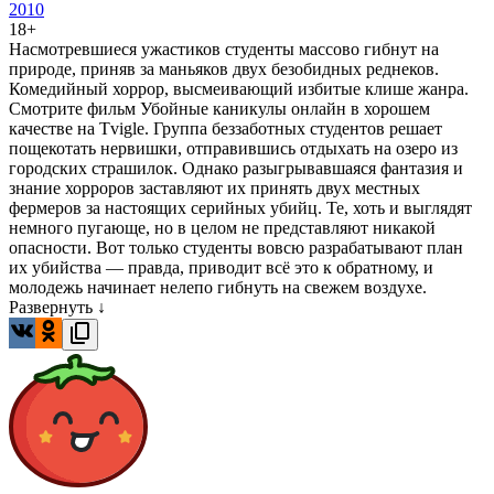
2010
18+
Насмотревшиеся ужастиков студенты массово гибнут на
природе, приняв за маньяков двух безобидных реднеков.
Комедийный хоррор, высмеивающий избитые клише жанра.
Смотрите фильм Убойные каникулы онлайн в хорошем
качестве на Tvigle. Группа беззаботных студентов решает
пощекотать нервишки, отправившись отдыхать на озеро из
городских страшилок. Однако разыгрывавшаяся фантазия и
знание хорроров заставляют их принять двух местных
фермеров за настоящих серийных убийц. Те, хоть и выглядят
немного пугающе, но в целом не представляют никакой
опасности. Вот только студенты вовсю разрабатывают план
их убийства — правда, приводит всё это к обратному, и
молодежь начинает нелепо гибнуть на свежем воздухе.
Развернуть ↓