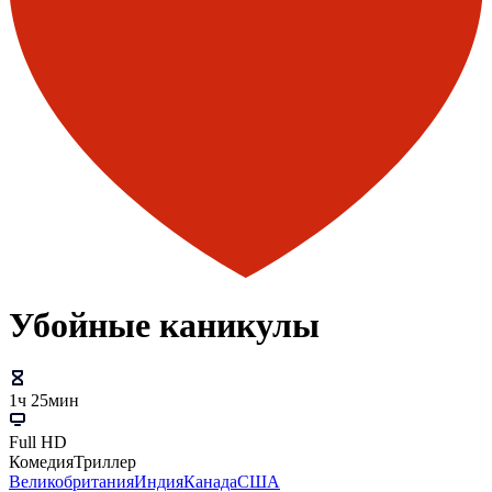
Убойные каникулы
1ч 25мин
Full HD
Комедия
Триллер
Великобритания
Индия
Канада
США