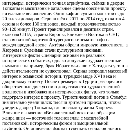
интерьеры, исторически точная атрибутика, съёмки в дворце
Топкапы и масштабные батальные сцены обеспечили проекту
визуальное великолепие. Один кафтан султана мог стоить до
20 тысяч долларов. Сериал шёл с 2011 по 2014 год, охватив 4
сезона и более 130 эпизодов, каждый продолжительностью
90–120 минут. Проект транслировался в десятках стран,
включая США, страны Европы, Ближнего Востока и СНГ,
став визитной карточкой турецкого кинематографа на
международной арене. Актёры обрели мировую известность, а
Хюррем и Сулейман стали культурными иконами.
Интересные факты Сценарий основан на реальных
исторических событиях, однако допускает художественные
вымыслы: например, брак Ибрагима-паши с Хатидже-султан в
действительности не существовал. Сериал возродил массовый
интерес к османской истории, турецкой моде XVI века и
дворцовому этикету. После премьеры в Турции разгорелись
общественные дискуссии о допустимости художественной
вольности в изображении исторических фигур, что только
подогрело интерес к проекту. Туристический поток в Стамбул
значительно увеличился: тысячи зрителей приехали, чтобы
увидеть дворец Топкапы, где по сюжету жила Хюррем.
Влияние и значение «Великолепный век» стал образцом
жанра дизи — восточной теленовеллы с масштабной
постановкой, историческим фоном и эмоциональной
глубиной. Он определил формат турецких сериалов нового