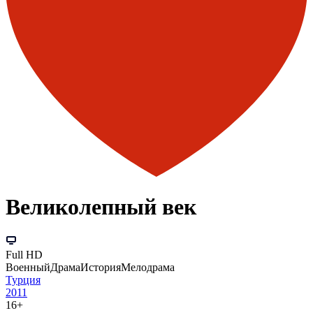
Великолепный век
Full HD
Военный
Драма
История
Мелодрама
Турция
2011
16+