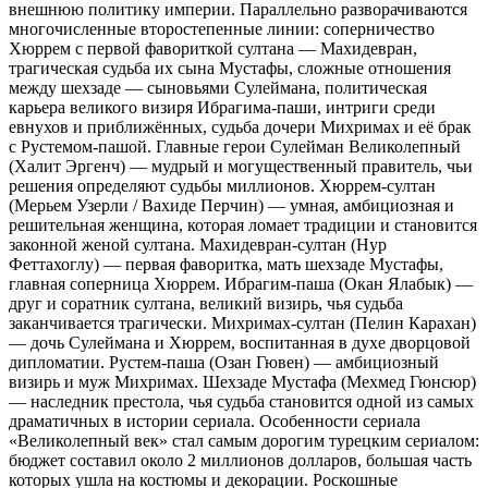
внешнюю политику империи. Параллельно разворачиваются
многочисленные второстепенные линии: соперничество
Хюррем с первой фавориткой султана — Махидевран,
трагическая судьба их сына Мустафы, сложные отношения
между шехзаде — сыновьями Сулеймана, политическая
карьера великого визиря Ибрагима-паши, интриги среди
евнухов и приближённых, судьба дочери Михримах и её брак
с Рустемом-пашой. Главные герои Сулейман Великолепный
(Халит Эргенч) — мудрый и могущественный правитель, чьи
решения определяют судьбы миллионов. Хюррем-султан
(Мерьем Узерли / Вахиде Перчин) — умная, амбициозная и
решительная женщина, которая ломает традиции и становится
законной женой султана. Махидевран-султан (Нур
Феттахоглу) — первая фаворитка, мать шехзаде Мустафы,
главная соперница Хюррем. Ибрагим-паша (Окан Ялабык) —
друг и соратник султана, великий визирь, чья судьба
заканчивается трагически. Михримах-султан (Пелин Карахан)
— дочь Сулеймана и Хюррем, воспитанная в духе дворцовой
дипломатии. Рустем-паша (Озан Гювен) — амбициозный
визирь и муж Михримах. Шехзаде Мустафа (Мехмед Гюнсюр)
— наследник престола, чья судьба становится одной из самых
драматичных в истории сериала. Особенности сериала
«Великолепный век» стал самым дорогим турецким сериалом:
бюджет составил около 2 миллионов долларов, большая часть
которых ушла на костюмы и декорации. Роскошные