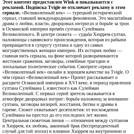
Этот контент предоставлен Wink и показывается с
рекламой. Подписка Tvigle не отключает рекламу в этом
сериале.
«Великолепный век» — турецкий исторический
сериал, ставший международным феноменом. Это масштабная
драма о любви, власти, дворцовых интригах и борьбе за трон
в Османской империи времён султана Сулеймана
Великолепного. В центре сюжета — судьба Хюррем-султан,
наложницы славянского происхождения, которая из рабыни
превращается в супругу султана и одну из самых
могущественных женщин империи. Их история любви —
главная нить сериала, на фоне которой разворачиваются
жестокие сражения, заговоры, семейные трагедии и
эпохальные политические события. Смотрите сериал
«Великолепный век» онлайн в хорошем качестве на Tvigle. О
чём сериал «Великолепный век» Проект рассказывает о
расцвете Османской империи в XVI веке, в период правления
султана Сулеймана I, известного как Сулейман
Великолепный. С первых серий зритель оказывается в
атмосфере дворцовых интриг: борьба наложниц за внимание
султана, заговоры визирей, восстания, битвы и драмы в
гареме. Сюжет охватывает десятилетия: от восхождения
Сулеймана на престол до его последних лет жизни.
Центральная сюжетная линия — отношения между султаном
и Хюррем, их любовь, законный брак (беспрецедентный
случай для той эпохи) и влияние Хюррем на внутреннюю и