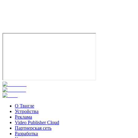
2024
18+
Драма
Криминал
Триллер
Канада
5.0
Смотреть
О Твигле
Устройства
Реклама
Video Publisher Cloud
Партнерская сеть
Разработка