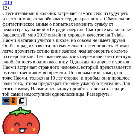
2019
12+
Стеснительный школьник встречает самого себя из будущего
и с его помощью завоёвывает сердце красавицы. Обаятельное
фантастическое аниме о попытках изменить судьбу от
режиссёра культовой «Тетради смерти». Смотрите мультфильм
Здравствуй, мир 2019 онлайн в хорошем качестве на Tvigle.
Наоми Катагаки учится в школе, но совсем не имеет друзей.
Он бы и рад их завести, но ему мешает застенчивость. Наоми
легче прочитать сотню книг залпом, чем заговорить с кем-то
из сверстников. Тем тяжелее мальчик переживает безответную
влюблённость в одноклассницу. Однажды по дороге с уроков
Наоми встречает странного человека, который представляется
путешественником во времени. По словам незнакомца, он —
тоже Наоми, только на 10 лет старше, и прибыл он в прошлое
ради того, чтобы предотвратить одну ужасную трагедию. Для
этого самому Наоми-школьнику придётся завоевать сердце
той самой недоступной одноклассницы.
Развернуть ↓