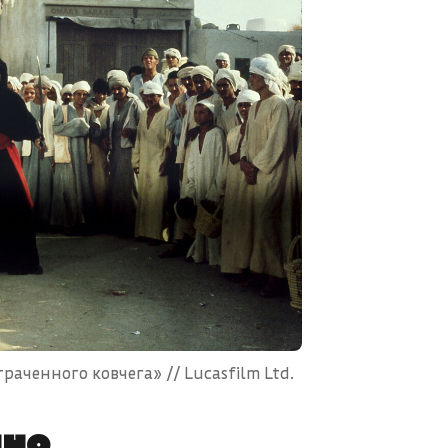
аченного ковчега» // Lucasfilm Ltd.
ино