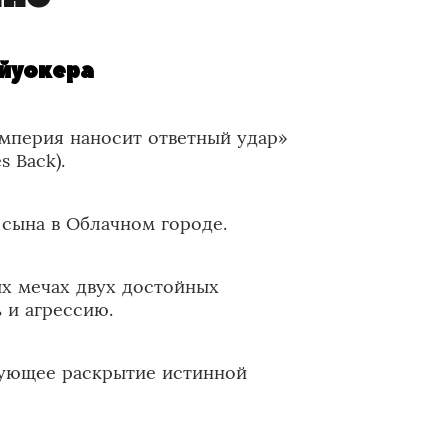
айуокера
мперия наносит ответный удар»
s Back).
 сына в Облачном городе.
х мечах двух достойных
 и агрессию.
ющее раскрытие истинной