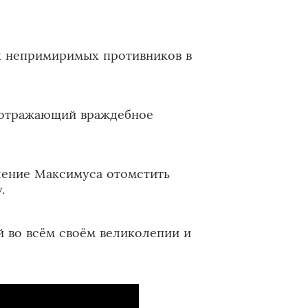
х непримиримых противников в
 отражающий враждебное
ение Максимуса отомстить
.
 во всём своём великолепии и