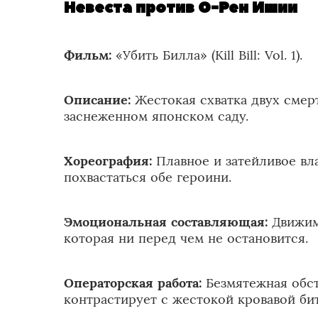
Невеста против О-Рен Ишии
Фильм
:
«Убить Билла» (Kill Bill: Vol. 1).
Описание:
Жестокая схватка двух смер
заснеженном японском саду.
Хореография:
Плавное и затейливое вл
похвастаться обе героини.
Эмоциональная составляющая:
Движим
которая ни перед чем не остановится.
Операторская работа:
Безмятежная обст
контрастирует с жестокой кровавой би