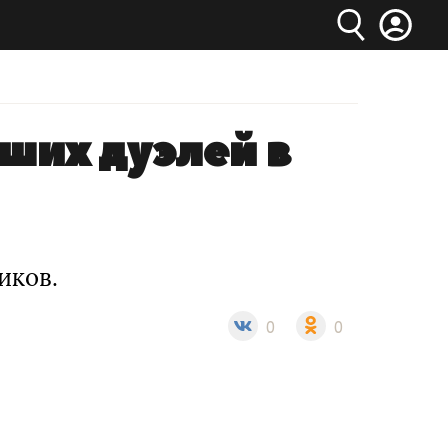
ших дуэлей в
иков.
0
0