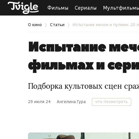
Фильмы
Сериалы
Мультфильм
О кино
Статьи
Испытание мечом и пулями: 20 
Испытание мечо
фильмах и сер
Подборка культовых сцен сра
29 июля 24
Ангелина Гура
что посмотреть