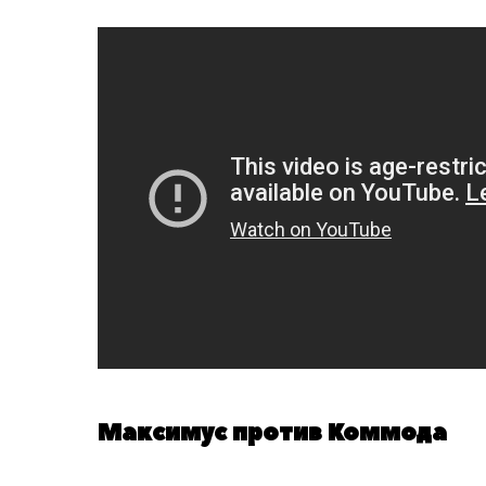
Максимус против Коммода