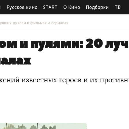
ы
Русское кино
START
О Кино
Подборки
ТВ
лучших дуэлей в фильмах и сериалах
м и пулями: 20 луч
иалах
жений известных героев и их противн