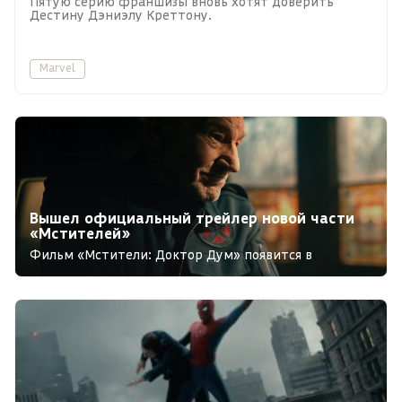
Пятую серию франшизы вновь хотят доверить
Дестину Дэниэлу Креттону.
Marvel
Вышел официальный трейлер новой части
«Мстителей»
Фильм «Мстители: Доктор Дум» появится в
мировом прокате 18 декабря.