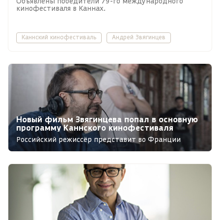
Объявлены победители 79-го международного
кинофестиваля в Каннах.
Каннский кинофестиваль
Андрей Звягинцев
Новый фильм Звягинцева попал в основную
программу Каннского кинофестиваля
Российский режиссёр представит во Франции
картину «Минотавр».