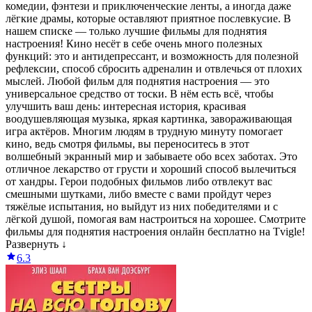
комедии, фэнтези и приключенческие ленты, а иногда даже
лёгкие драмы, которые оставляют приятное послевкусие. В
нашем списке — только лучшие фильмы для поднятия
настроения! Кино несёт в себе очень много полезных
функций: это и антидепрессант, и возможность для полезной
рефлексии, способ сбросить адреналин и отвлечься от плохих
мыслей. Любой фильм для поднятия настроения — это
универсальное средство от тоски. В нём есть всё, чтобы
улучшить ваш день: интересная история, красивая
воодушевляющая музыка, яркая картинка, завораживающая
игра актёров. Многим людям в трудную минуту помогает
кино, ведь смотря фильмы, вы переноситесь в этот
волшебный экранный мир и забываете обо всех заботах. Это
отличное лекарство от грусти и хороший способ вылечиться
от хандры. Герои подобных фильмов либо отвлекут вас
смешными шутками, либо вместе с вами пройдут через
тяжёлые испытания, но выйдут из них победителями и с
лёгкой душой, помогая вам настроиться на хорошее. Смотрите
фильмы для поднятия настроения онлайн бесплатно на Tvigle!
Развернуть ↓
6.3