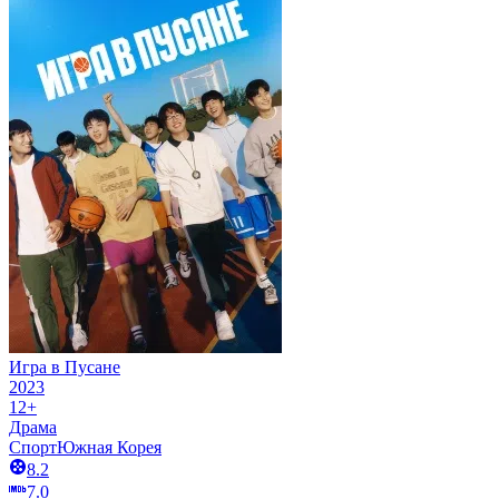
Игра в Пусане
2023
12+
Драма
Спорт
Южная Корея
8.2
7.0