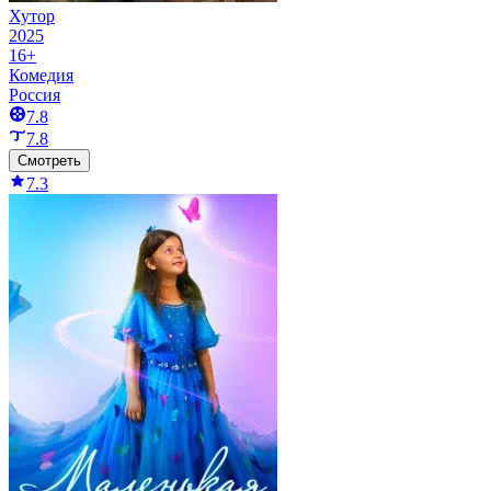
Хутор
2025
16+
Комедия
Россия
7.8
7.8
Смотреть
7.3