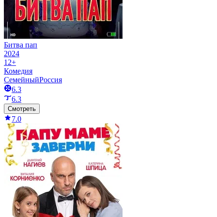
Битва пап
2024
12+
Комедия
Семейный
Россия
6.3
6.3
Смотреть
7.0