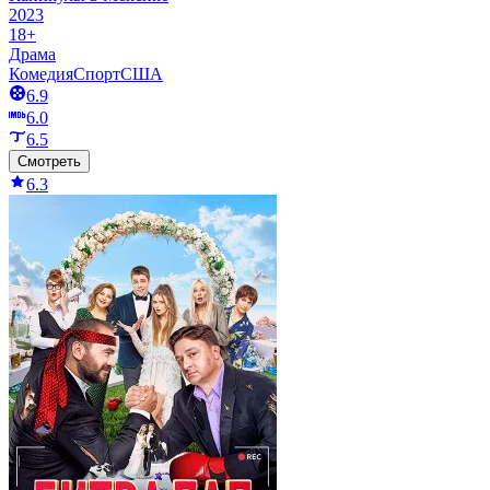
2023
18+
Драма
Комедия
Спорт
США
6.9
6.0
6.5
Смотреть
6.3