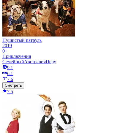
Пушистый патруль
2019
0+
Приключения
Семейный
Австралия
Перу
9.1
6.1
7.6
Смотреть
7.5