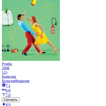
Румба
2008
12+
Комедия
Бельгия
Франция
7.1
6.8
7.0
Смотреть
8.9