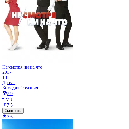
Не/смотря ни на что
2017
18+
Драма
Комедия
Германия
7.9
7.1
7.5
Смотреть
7.6