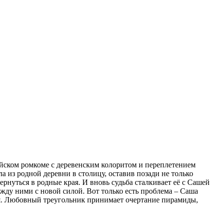
ийском ромкоме с деревенским колоритом и переплетением
а из родной деревни в столицу, оставив позади не только
рнуться в родные края. И вновь судьба сталкивает её с Сашей
жду ними с новой силой. Вот только есть проблема – Саша
боя. Любовный треугольник принимает очертание пирамиды,