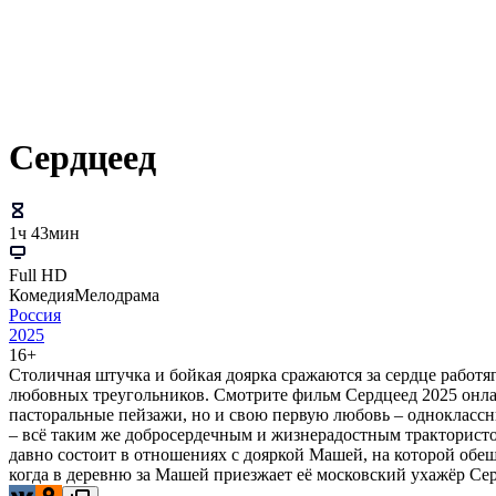
Сердцеед
1ч 43мин
Full HD
Комедия
Мелодрама
Россия
2025
16+
Столичная штучка и бойкая доярка сражаются за сердце работя
любовных треугольников. Смотрите фильм Сердцеед 2025 онлайн
пасторальные пейзажи, но и свою первую любовь – одноклассни
– всё таким же добросердечным и жизнерадостным трактористом
давно состоит в отношениях с дояркой Машей, на которой обещ
когда в деревню за Машей приезжает её московский ухажёр Сер