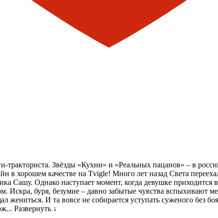
ги-тракториста. Звёзды «Кухни» и «Реальных пацанов» – в росс
 в хорошем качестве на Tvigle! Много лет назад Света переехал
ка Сашу. Однако наступает момент, когда девушке приходится ве
. Искра, буря, безумие – давно забытые чувства вспыхивают ме
ал жениться. И та вовсе не собирается уступать суженого без 
ж...
Развернуть ↓