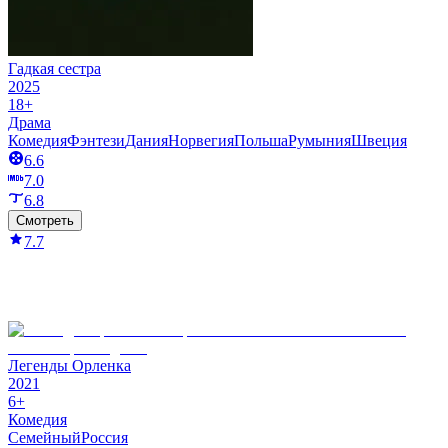
Гадкая сестра
2025
18+
Драма
Комедия
Фэнтези
Дания
Норвегия
Польша
Румыния
Швеция
6.6
7.0
6.8
Смотреть
7.7
Легенды Орленка
2021
6+
Комедия
Семейный
Россия