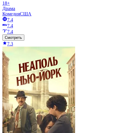
18+
Драма
Комедия
США
7.4
7.4
7.4
Смотреть
7.3