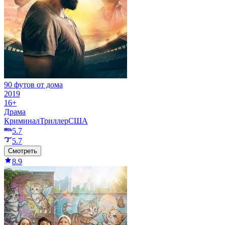
90 футов от дома
2019
16+
Драма
Криминал
Триллер
США
5.7
5.7
Смотреть
8.9