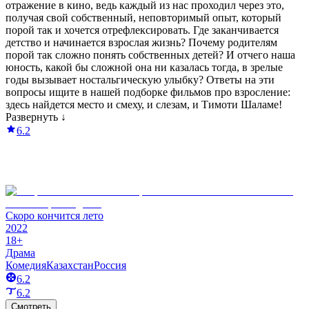
отражение в кино, ведь каждый из нас проходил через это,
получая свой собственный, неповторимый опыт, который
порой так и хочется отрефлексировать. Где заканчивается
детство и начинается взрослая жизнь? Почему родителям
порой так сложно понять собственных детей? И отчего наша
юность, какой бы сложной она ни казалась тогда, в зрелые
годы вызывает ностальгическую улыбку? Ответы на эти
вопросы ищите в нашей подборке фильмов про взросление:
здесь найдется место и смеху, и слезам, и Тимоти Шаламе!
Развернуть ↓
6.2
Скоро кончится лето
2022
18+
Драма
Комедия
Казахстан
Россия
6.2
6.2
Смотреть