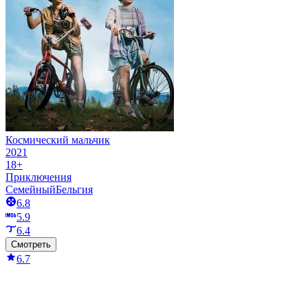
Космический мальчик
2021
18+
Приключения
Семейный
Бельгия
6.8
5.9
6.4
Смотреть
6.7