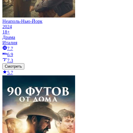
Неаполь-Нью-Йорк
2024
18+
Драма
Италия
7.7
6.9
7.3
Смотреть
5.7