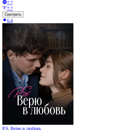
7.7
7.7
Смотреть
6.4
P.S. Верю в любовь