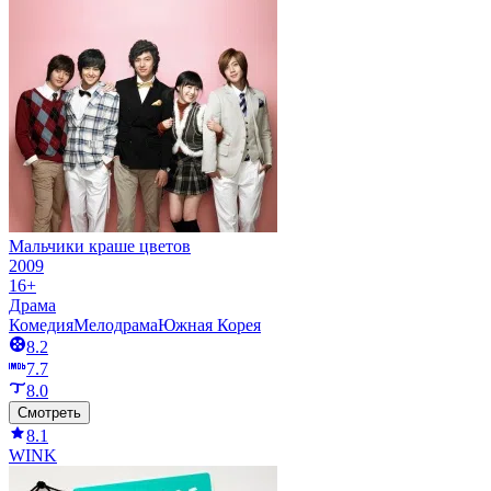
Мальчики краше цветов
2009
16+
Драма
Комедия
Мелодрама
Южная Корея
8.2
7.7
8.0
Смотреть
8.1
WINK