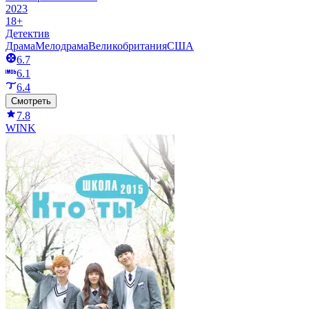
2023
18+
Детектив
Драма
Мелодрама
Великобритания
США
6.7
6.1
6.4
Смотреть
7.8
WINK