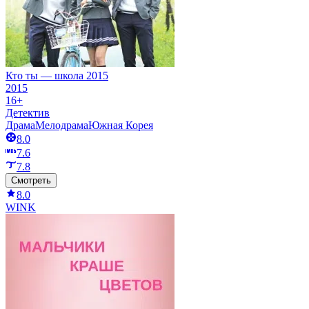
Кто ты — школа 2015
2015
16+
Детектив
Драма
Мелодрама
Южная Корея
8.0
7.6
7.8
Смотреть
8.0
WINK