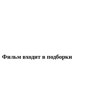
Невидимый убийца
2022
18+
Детектив
Драма
Триллер
Южная Корея
7.0
Смотреть
Фильм входит в подборки