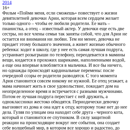
2014
16+
Фильм «Пойми меня, если сможешь» повествует о жизни
девятилетней девочки Арии, которая всем сердцем желает
только одного – чтобы ее любили родители. Ее мать –
пианистка, а отец – известный актер. У девочки еще есть две
сестры, но все члены семьи так заняты собой, что для Арии не
остается ни внимания ни любви. Тем ни менее, девочка не
придает этому большого значения, а живет жизнью обычного
ребенка: ходит в школу, где у нее есть самая лучшая подруга,
устраивает розыгрыши по телефону, переодевается в мамины
вещи, кидается в прохожих шариками, наполненными водой,
а еще она впервые влюбляется в мальчика. И все бы ничего,
но однажды происходят кардинальные перемены: после
очередной ссоры ее родители разводятся. С того момента
Ария становится совсем никому не нужной. Ее отец уезжает, а
мама начинает жить в свое удовольствие, покидает дом на
неопределенное время и встречается с разными мужчинами.
Потом ее лучшая подруга перестает с ней дружить, а
одноклассники жестоко обходятся. Периодически девочку
выгоняют из дома и она идет к отцу, которому тоже нет до нее
дела. Гуляя по улицам она находит себе друга - черного кота,
который и становится ее спутником. В силу защитной
реакции на происходящие вокруг нее события, она создает
себе волшебный мир, в котором все хорошо и радостно, до