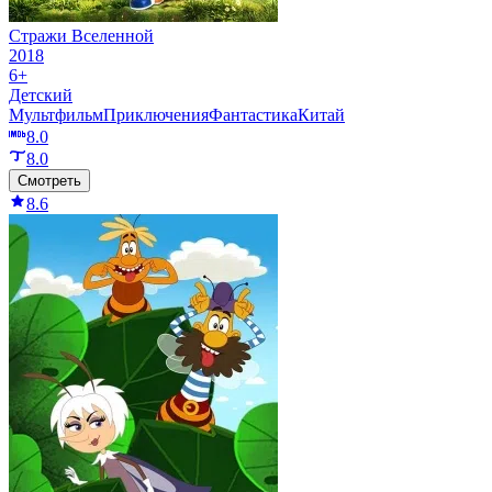
Стражи Вселенной
2018
6+
Детский
Мультфильм
Приключения
Фантастика
Китай
8.0
8.0
Смотреть
8.6