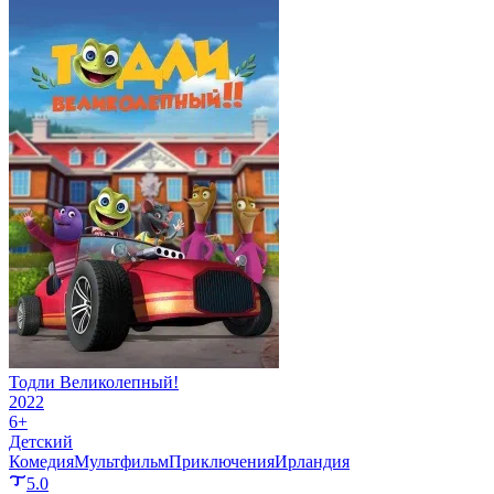
Тодли Великолепный!
2022
6+
Детский
Комедия
Мультфильм
Приключения
Ирландия
5.0