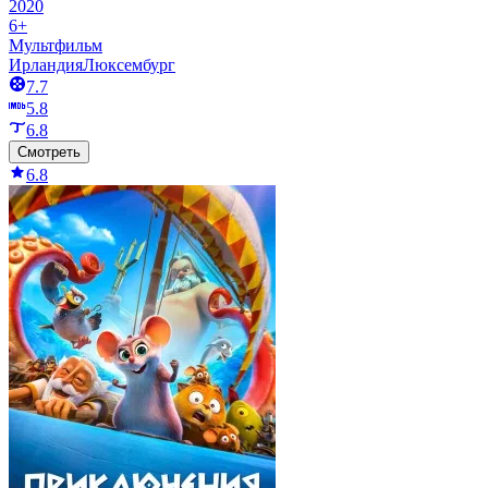
2020
6+
Мультфильм
Ирландия
Люксембург
7.7
5.8
6.8
Смотреть
6.8