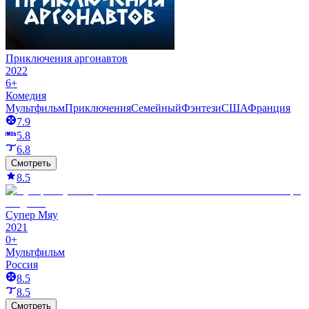
Приключения аргонавтов
2022
6+
Комедия
Мультфильм
Приключения
Семейный
Фэнтези
США
Франция
7.9
5.8
6.8
Смотреть
8.5
Супер Мяу
2021
0+
Мультфильм
Россия
8.5
8.5
Смотреть