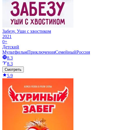
Забезу. Уши с хвостиком
2021
0+
Детский
Мультфильм
Приключения
Семейный
Россия
8.3
8.3
Смотреть
5.9