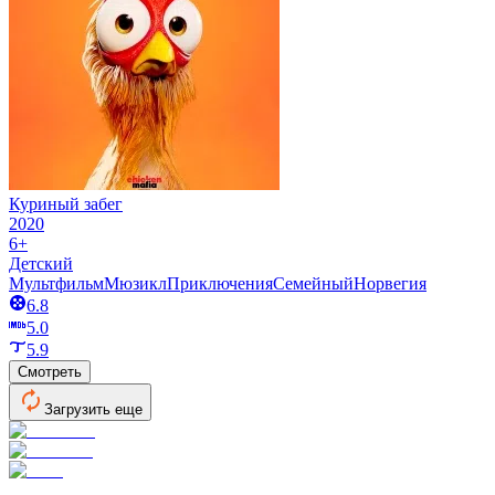
Куриный забег
2020
6+
Детский
Мультфильм
Мюзикл
Приключения
Семейный
Норвегия
6.8
5.0
5.9
Смотреть
Загрузить еще