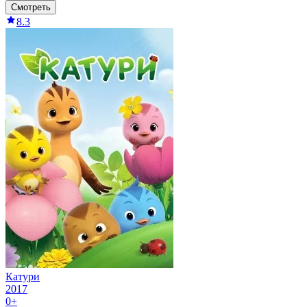
Смотреть
8.3
Катури
2017
0+