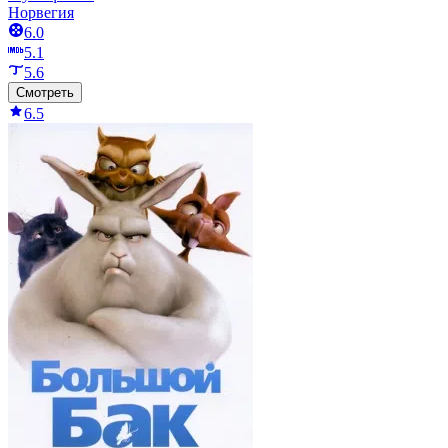
Норвегия
6.0
5.1
5.6
Смотреть
6.5