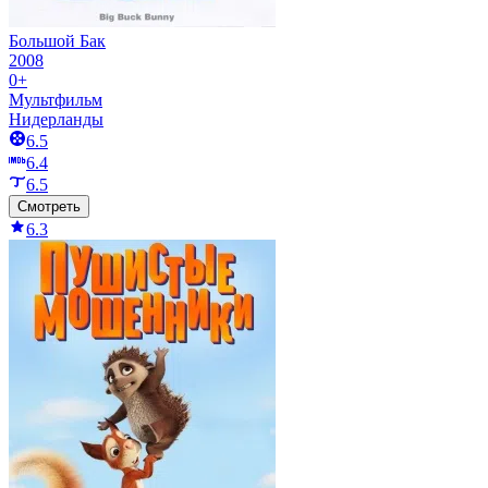
Большой Бак
2008
0+
Мультфильм
Нидерланды
6.5
6.4
6.5
Смотреть
6.3