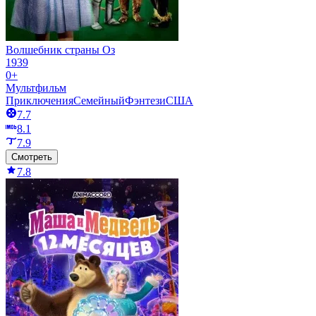
Волшебник страны Оз
1939
0+
Мультфильм
Приключения
Семейный
Фэнтези
США
7.7
8.1
7.9
Смотреть
7.8