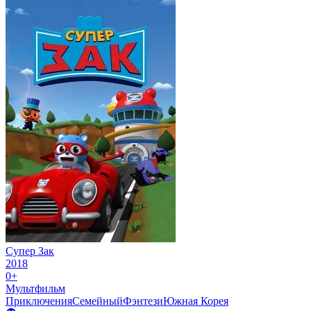
Супер Зак
2018
0+
Мультфильм
Приключения
Семейный
Фэнтези
Южная Корея