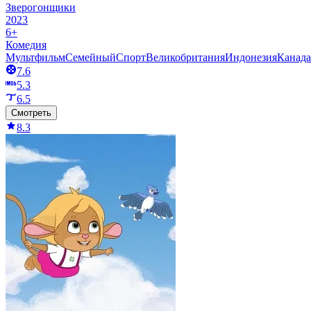
Зверогонщики
2023
6+
Комедия
Мультфильм
Семейный
Спорт
Великобритания
Индонезия
Канада
7.6
5.3
6.5
Смотреть
8.3