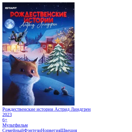
Рождественские истории Астрид Линдгрен
2023
6+
Мультфильм
Семейный
Фэнтези
Норвегия
Швеция