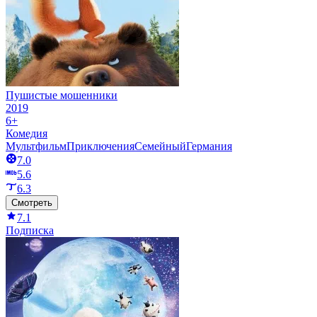
Пушистые мошенники
2019
6+
Комедия
Мультфильм
Приключения
Семейный
Германия
7.0
5.6
6.3
Смотреть
7.1
Подписка