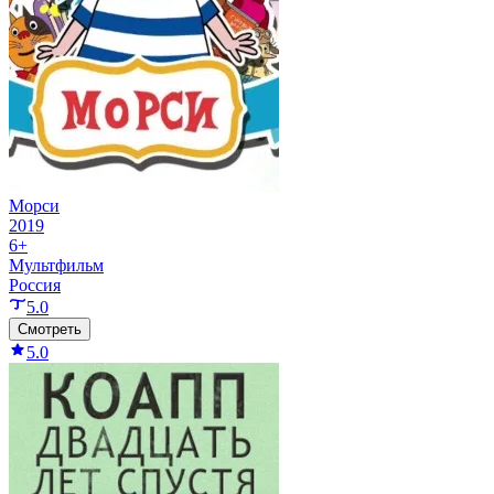
Морси
2019
6+
Мультфильм
Россия
5.0
Смотреть
5.0