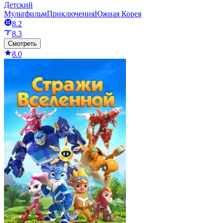
Детский
Мультфильм
Приключения
Южная Корея
8.2
8.3
Смотреть
8.0