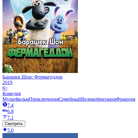
Барашек Шон: Фермагеддон
2019
6+
Комедия
Мультфильм
Приключения
Семейный
Великобритания
Франция
7.4
6.8
7.1
Смотреть
5.0