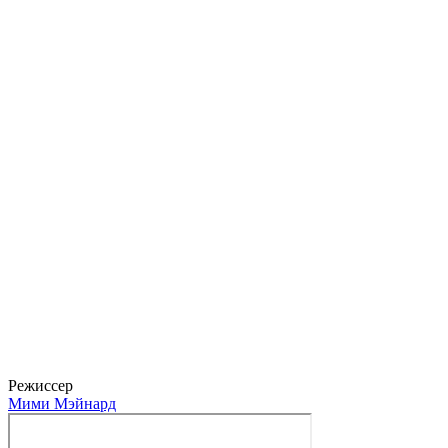
Михаэль Дефферт
Lupo
Режиссер
Мими Мэйнард