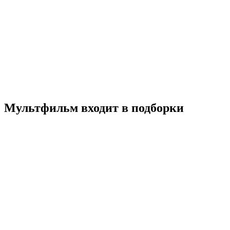
Герой СамСам
2019
6+
Мультфильм
Приключения
Семейный
Бельгия
Франция
6.6
Смотреть
Мультфильм входит в подборки