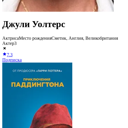
Джули Уолтерс
Актриса
Место рождения
Сметик, Англия, Великобритания
Актер
3
7.3
Подписка