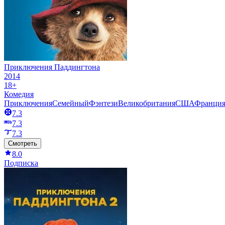
Приключения Паддингтона
2014
18+
Комедия
Приключения
Семейный
Фэнтези
Великобритания
США
Франци
7.3
7.3
7.3
Смотреть
8.0
Подписка