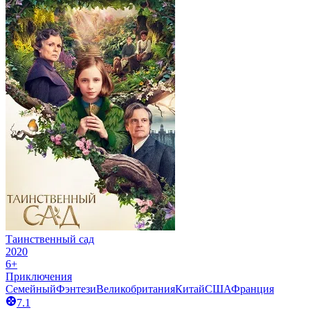
Таинственный сад
2020
6+
Приключения
Семейный
Фэнтези
Великобритания
Китай
США
Франция
7.1