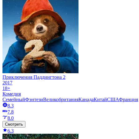
Приключения Паддингтона 2
2017
18+
Комедия
Семейный
Фэнтези
Великобритания
Канада
Китай
США
Франция
8.3
7.8
8.0
Смотреть
6.3