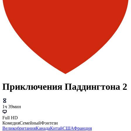
Приключения Паддингтона 2
1ч 39мин
Full HD
Комедия
Семейный
Фэнтези
Великобритания
Канада
Китай
США
Франция