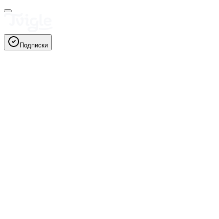
Подписки