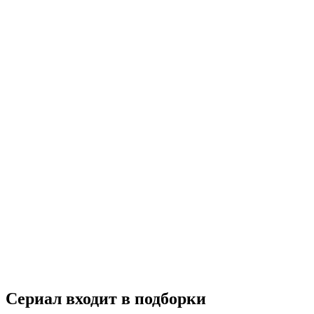
Ты умеешь хранить секреты?
2019
18+
Комедия
Мелодрама
США
5.9
Смотреть
Сериал входит в подборки