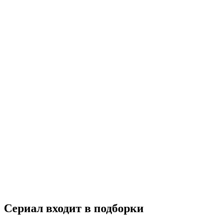
Ты назови
2016
18+
Драма
Мелодрама
Турция
6.0
Смотреть
Сериал входит в подборки