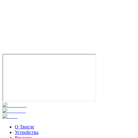
Виталий Щербина
Дэн
О Твигле
Устройства
Реклама