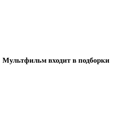
Литл Гром
2020
0+
Мультфильм
Бельгия
Франция
6.8
Смотреть
Мультфильм входит в подборки