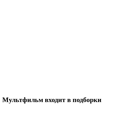
Катури
2017
0+
Детский
Мультфильм
Приключения
Южная Корея
8.3
Смотреть
Мультфильм входит в подборки