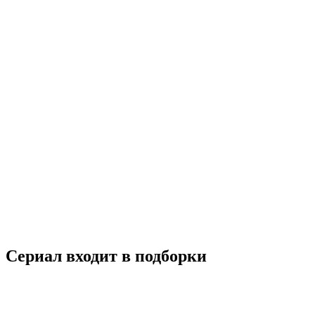
Я приду, когда будет хорошая погода
2020
16+
Мелодрама
Южная Корея
7.7
Смотреть
Сериал входит в подборки