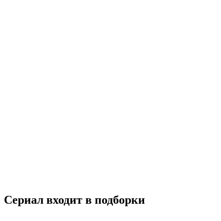
Невеста речного Бога
2017
18+
Мелодрама
Фэнтези
Южная Корея
7.2
Смотреть
Сериал входит в подборки