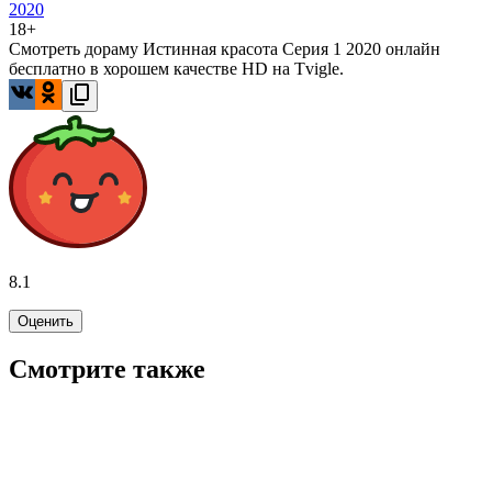
2020
18+
Смотреть дораму Истинная красота Серия 1 2020 онлайн
бесплатно в хорошем качестве HD на Tvigle.
8.1
Оценить
Смотрите также
7.4
WINK