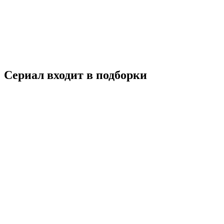
2019
16+
Комедия
Мелодрама
Южная Корея
7.8
Смотреть
Сериал входит в подборки