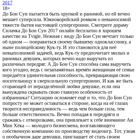
2017
18+
До Бон Сун пытается быть хрупкой и ранимой, но ей вечно
мешает суперсила. Южнокорейский ромком о невыносимой
тяжести бытия настоящей супергероини. Смотрите дораму
Силачка До Бон Сун 2017 онлайн бесплатно в хорошем
качестве на Tvigle. Нежная с виду До Бон Сун мечтает только
об одном — понравиться своему бывшему однокласснику, а
ныне полицейскому Кук-ту. И это становится для неё
невыполнимой задачей, ведь Кук-ту предпочитает милых и
ранимых девушек, которых вечно надо выручать из
различных передряг. А До Бон Сун способна сама выручить
кого угодно, ведь с незапамятных времён женщинам её семьи
передаётся удивительная способность, превращающая свою
носительницу в сверхсильную супергероиню. И как же быть
сгорающей от неразделённой любви девушке, если она
вынуждена скрывать свою главную особенность от
избранника? Ситуацию осложняет ещё и то, что До Бон Сун
попросту не может оставаться в стороне, когда на её глазах
творится несправедливость — ведь чем больше сила, тем
больше ответственность. Вечно попадая в передряги и
сражаясь с отморозками, она привлекает к себе внимание Ан
Мин Хёка — молодого бизнесмена, возглавляющего
собственную компанию по производству видеоигр. Тот, узнав
о необычном даре девушки, приглашает её стать своим