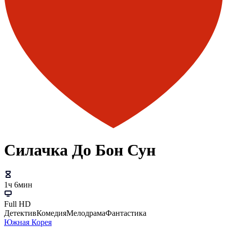
Силачка До Бон Сун
1ч 6мин
Full HD
Детектив
Комедия
Мелодрама
Фантастика
Южная Корея