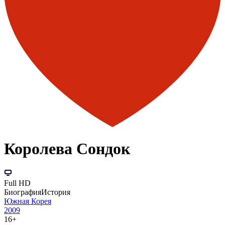
Королева Сондок
Full HD
Биография
История
Южная Корея
2009
16+