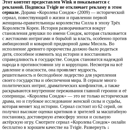
Этот контент предоставлен Wink и показывается с
рекламой. Подписка Tvigle не отключает рекламу в этом
сериале.
Дорама «Королева Сондок» (2009) — исторический
сериал, повествующий о жизни и правлении первой
женщины-правительницы королевства Силла в эпоху Трёх
Королевств Кореи. История разворачивается вокруг
становления девушки по имени Сондок, которая сталкивается
с жестокими интригами и борьбой за власть, особенно против
амбициозной и коварной придворной дамы Мисиль. Во
исполнение древнего пророчества должно было родиться
дитя, способное изменить ход истории и восстановить
справедливость в государстве. Сондок становится надеждой
народа в противостоянии злу и коррупции. Несмотря на всё
давление и опасности, она проявляет мудрость,
решительность и бесподобное лидерство для укрепления
своего государства и обеспечения мира. В сериале много
политических интриг, драматических конфликтов, а также
раскрываются внутренние переживания главной героини и её
соперницы. «Королева Сондок» — это не только историческая
драма, но и глубокое исследование женской силы и судьбы,
которая меняет ход истории. Сериал состоит из 62 серий, он
получил высокие оценки критиков и зрителей за масштабную
постановку, достоверную атмосферу эпохи и сильную
актёрскую игру. Смотрите сериал «Королева Сондок» онлайн
бесплатно в хорошем качестве на Tvigle.
Развернуть ↓