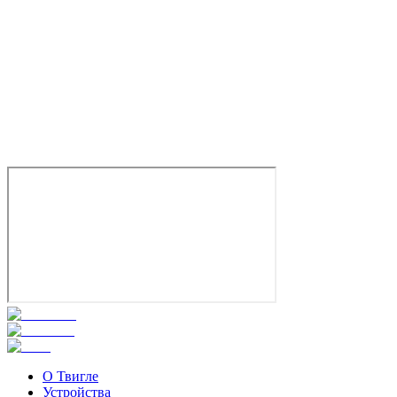
Дети перемен
2024
18+
Драма
Криминал
Россия
7.6
Смотреть
О Твигле
Устройства