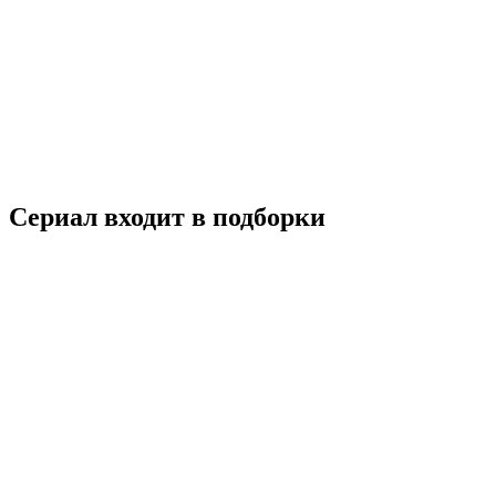
Ивановы-Ивановы
2017
18+
Комедия
Россия
7.2
Смотреть
Сериал входит в подборки