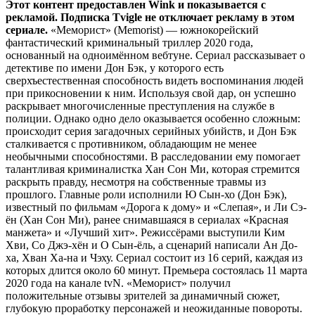
Этот контент предоставлен Wink и показывается с
рекламой. Подписка Tvigle не отключает рекламу в этом
сериале.
«Меморист» (Memorist) — южнокорейский
фантастический криминальный триллер 2020 года,
основанный на одноимённом вебтуне. Сериал рассказывает о
детективе по имени Дон Бэк, у которого есть
сверхъестественная способность видеть воспоминания людей
при прикосновении к ним. Используя свой дар, он успешно
раскрывает многочисленные преступления на службе в
полиции. Однако одно дело оказывается особенно сложным:
происходит серия загадочных серийных убийств, и Дон Бэк
сталкивается с противником, обладающим не менее
необычными способностями. В расследовании ему помогает
талантливая криминалистка Хан Сон Ми, которая стремится
раскрыть правду, несмотря на собственные травмы из
прошлого. Главные роли исполнили Ю Сын-хо (Дон Бэк),
известный по фильмам «Дорога к дому» и «Слепая», и Ли Сэ-
ён (Хан Сон Ми), ранее снимавшаяся в сериалах «Красная
манжета» и «Лучший хит». Режиссёрами выступили Ким
Хви, Со Джэ-хён и О Сын-ёль, а сценарий написали Ан До-
ха, Хван Ха-на и Чэху. Сериал состоит из 16 серий, каждая из
которых длится около 60 минут. Премьера состоялась 11 марта
2020 года на канале tvN. «Меморист» получил
положительные отзывы зрителей за динамичный сюжет,
глубокую проработку персонажей и неожиданные повороты.