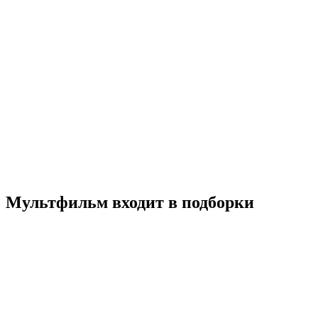
Куриный забег
2020
6+
Детский
Мультфильм
Мюзикл
Приключения
Семейный
Норвегия
5.9
Смотреть
Мультфильм входит в подборки