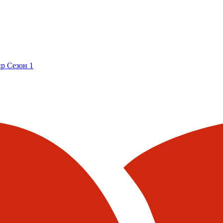
р Сезон 1