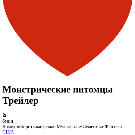
Монстрические питомцы
Трейлер
6мин
Комедия
Короткометражка
Мультфильм
Семейный
Фэнтези
США