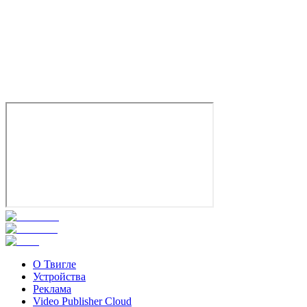
Пушистые мошенники
2019
6+
Комедия
Мультфильм
Приключения
Семейный
Германия
6.3
Смотреть
О Твигле
Устройства
Реклама
Video Publisher Cloud