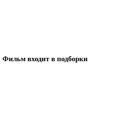
Неаполь-Нью-Йорк
2024
18+
Драма
Италия
7.3
Смотреть
Фильм входит в подборки