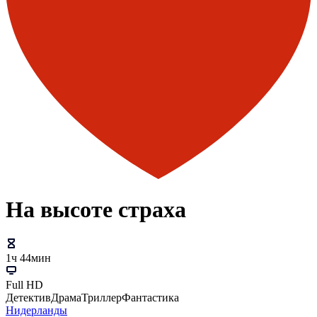
На высоте страха
1ч 44мин
Full HD
Детектив
Драма
Триллер
Фантастика
Нидерланды