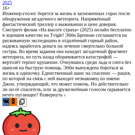
2025
16+
Инженер-геолог борется за жизнь в заснеженных горах после
обнаружения загадочного метеорита. Напряжённый
фантастический триллер о выживании и цене доверия.
Смотрите фильм «На высоте страха» (2025) онлайн бесплатно
в хорошем качестве на Tvigle! Эбби Бреннан соглашается на
рискованную экспедицию в отдалённый горный район,
надеясь заработать деньги на лечение смертельно больной
сестры. Во время задания она находит загадочный фрагмент
метеорита, но путь назад оборачивается катастрофой —
вертолёт терпит крушение. Очнувшись среди льда и снега без
шансов на быструю помощь, Эбби вынуждена бороться за
жизнь в одиночку. Единственный шанс на спасение — рация,
по которой на связь с ней выходит незнакомец по имени
Джон, утверждающий, что может помочь. Но действительно
ли он её спаситель, или за дружелюбным голосом скрывается
нечто пугающее?
Развернуть ↓