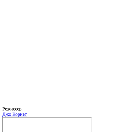
Маттиас Хьюз
Режиссер
Джо Корнет