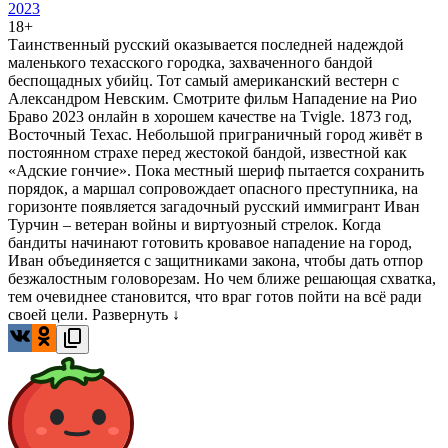
2023
18+
Таинственный русский оказывается последней надеждой
маленького техасского городка, захваченного бандой
беспощадных убийц. Тот самый американский вестерн с
Александром Невским. Смотрите фильм Нападение на Рио
Браво 2023 онлайн в хорошем качестве на Tvigle. 1873 год,
Восточный Техас. Небольшой приграничный город живёт в
постоянном страхе перед жестокой бандой, известной как
«Адские гончие». Пока местный шериф пытается сохранить
порядок, а маршал сопровождает опасного преступника, на
горизонте появляется загадочный русский иммигрант Иван
Турчин – ветеран войны и виртуозный стрелок. Когда
бандиты начинают готовить кровавое нападение на город,
Иван объединяется с защитниками закона, чтобы дать отпор
безжалостным головорезам. Но чем ближе решающая схватка,
тем очевиднее становится, что враг готов пойти на всё ради
своей цели.
Развернуть ↓