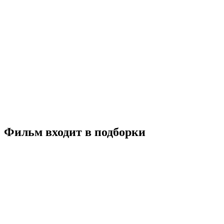
Анора
2024
18+
Драма
Комедия
Мелодрама
США
6.9
Смотреть
Фильм входит в подборки