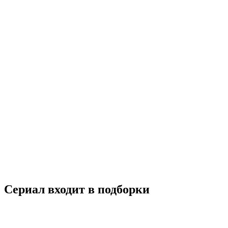
Наследники
2013
18+
Драма
Комедия
Мелодрама
Южная Корея
7.8
Смотреть
Сериал входит в подборки