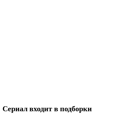
Силачка До Бон Сун
2017
18+
Детектив
Комедия
Мелодрама
Фантастика
Южная Корея
8.2
Смотреть
Сериал входит в подборки