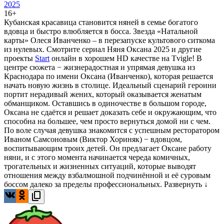
2025
16+
Кубанская красавица становится няней в семье богатого
вдовца и быстро влюбляется в босса. Звезда «Натальной
карты» Олеся Иванченко – в перезапуске культового ситкома
из нулевых. Смотрите сериал Няня Оксана 2025 и другие
проекты
Start
онлайн в хорошем HD качестве на Tvigle! В
центре сюжета − жизнерадостная и упрямая девушка из
Краснодара по имени Оксана (Иванченко), которая решается
начать новую жизнь в столице. Идеальный сценарий героини
портит нерадивый жених, который оказывается женатым
обманщиком. Оставшись в одиночестве в большом городе,
Оксана не сдаётся и решает доказать себе и окружающим, что
способна на большее, чем просто вернуться домой ни с чем.
По воле случая девушка знакомится с успешным ресторатором
Иваном Самсоновым (Виктор Хориняк) − вдовцом,
воспитывающим троих детей. Он предлагает Оксане работу
няни, и с этого момента начинается череда комичных,
трогательных и жизненных ситуаций, которые выводят
отношения между взбалмошной подчинённой и её суровым
боссом далеко за пределы профессиональных.
Развернуть ↓