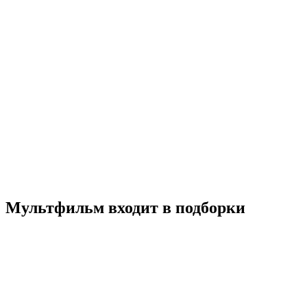
Не может быть! или приключения Забавы
2025
6+
Мультфильм
Россия
5.0
Смотреть
Мультфильм входит в подборки