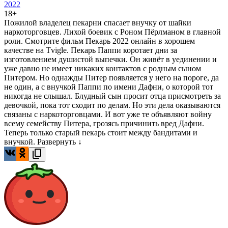
2022
18+
Пожилой владелец пекарни спасает внучку от шайки
наркоторговцев. Лихой боевик с Роном Пёрлманом в главной
роли. Смотрите фильм Пекарь 2022 онлайн в хорошем
качестве на Tvigle. Пекарь Паппи коротает дни за
изготовлением душистой выпечки. Он живёт в уединении и
уже давно не имеет никаких контактов с родным сыном
Питером. Но однажды Питер появляется у него на пороге, да
не один, а с внучкой Паппи по имени Дафни, о которой тот
никогда не слышал. Блудный сын просит отца присмотреть за
девочкой, пока тот сходит по делам. Но эти дела оказываются
связаны с наркоторговцами. И вот уже те объявляют войну
всему семейству Питера, грозясь причинить вред Дафни.
Теперь только старый пекарь стоит между бандитами и
внучкой.
Развернуть ↓