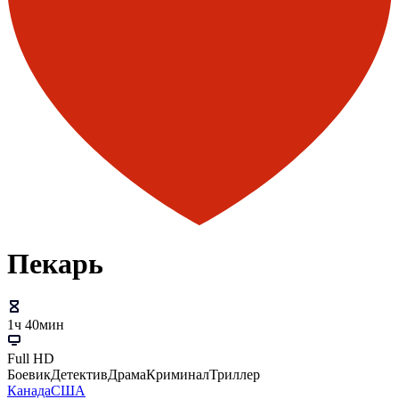
Пекарь
1ч 40мин
Full HD
Боевик
Детектив
Драма
Криминал
Триллер
Канада
США