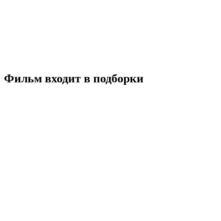
Волны
2019
18+
Драма
Канада
США
7.2
Смотреть
Фильм входит в подборки