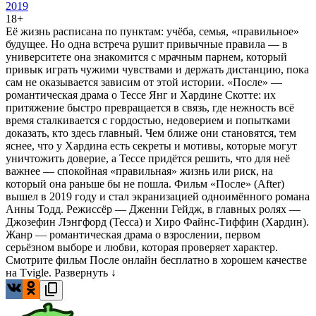
2019
18+
Её жизнь расписана по пунктам: учёба, семья, «правильное»
будущее. Но одна встреча рушит привычные правила — в
университете она знакомится с мрачным парнем, который
привык играть чужими чувствами и держать дистанцию, пока
сам не оказывается зависим от этой истории. «После» —
романтическая драма о Тессе Янг и Хардине Скотте: их
притяжение быстро превращается в связь, где нежность всё
время сталкивается с гордостью, недоверием и попытками
доказать, кто здесь главный. Чем ближе они становятся, тем
яснее, что у Хардина есть секреты и мотивы, которые могут
уничтожить доверие, а Тессе придётся решить, что для неё
важнее — спокойная «правильная» жизнь или риск, на
который она раньше бы не пошла. Фильм «После» (After)
вышел в 2019 году и стал экранизацией одноимённого романа
Анны Тодд. Режиссёр — Дженни Гейдж, в главных ролях —
Джозефин Лэнгфорд (Тесса) и Хиро Файнс-Тиффин (Хардин).
Жанр — романтическая драма о взрослении, первом
серьёзном выборе и любви, которая проверяет характер.
Смотрите фильм После онлайн бесплатно в хорошем качестве
на Tvigle.
Развернуть ↓