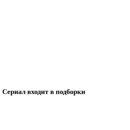
Киберкраш: Влюбиться в твою улыбку
2021
18+
Мелодрама
Китай
8.3
Смотреть
Сериал входит в подборки