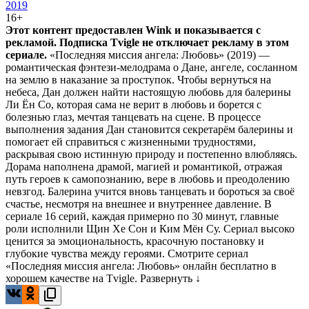
2019
16+
Этот контент предоставлен Wink и показывается с
рекламой. Подписка Tvigle не отключает рекламу в этом
сериале.
«Последняя миссия ангела: Любовь» (2019) —
романтическая фэнтези-мелодрама о Данe, ангеле, сосланном
на землю в наказание за проступок. Чтобы вернуться на
небеса, Дан должен найти настоящую любовь для балерины
Ли Ён Со, которая сама не верит в любовь и борется с
болезнью глаз, мечтая танцевать на сцене. В процессе
выполнения задания Дан становится секретарём балерины и
помогает ей справиться с жизненными трудностями,
раскрывая свою истинную природу и постепенно влюбляясь.
Дорама наполнена драмой, магией и романтикой, отражая
путь героев к самопознанию, вере в любовь и преодолению
невзгод. Балерина учится вновь танцевать и бороться за своё
счастье, несмотря на внешнее и внутреннее давление. В
сериале 16 серий, каждая примерно по 30 минут, главные
роли исполнили Щин Хе Сон и Ким Мён Су. Сериал высоко
ценится за эмоциональность, красочную постановку и
глубокие чувства между героями. Смотрите сериал
«Последняя миссия ангела: Любовь» онлайн бесплатно в
хорошем качестве на Tvigle.
Развернуть ↓