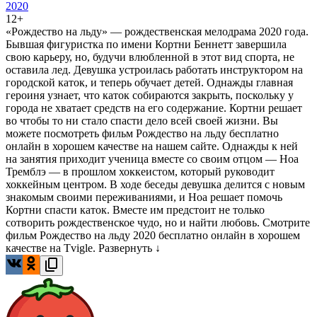
2020
12+
«Рождество на льду» — рождественская мелодрама 2020 года.
Бывшая фигуристка по имени Кортни Беннетт завершила
свою карьеру, но, будучи влюбленной в этот вид спорта, не
оставила лед. Девушка устроилась работать инструктором на
городской каток, и теперь обучает детей. Однажды главная
героиня узнает, что каток собираются закрыть, поскольку у
города не хватает средств на его содержание. Кортни решает
во чтобы то ни стало спасти дело всей своей жизни. Вы
можете посмотреть фильм Рождество на льду бесплатно
онлайн в хорошем качестве на нашем сайте. Однажды к ней
на занятия приходит ученица вместе со своим отцом — Ноа
Тремблэ — в прошлом хоккеистом, который руководит
хоккейным центром. В ходе беседы девушка делится с новым
знакомым своими переживаниями, и Ноа решает помочь
Кортни спасти каток. Вместе им предстоит не только
сотворить рождественское чудо, но и найти любовь. Смотрите
фильм Рождество на льду 2020 бесплатно онлайн в хорошем
качестве на Tvigle.
Развернуть ↓