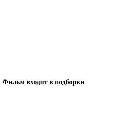
P.S. Верю в любовь
2023
18+
Детектив
Драма
Мелодрама
Великобритания
США
6.4
Смотреть
Фильм входит в подборки