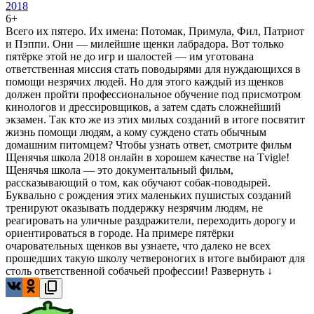
2018
6+
Всего их пятеро. Их имена: Потомак, Примула, Фил, Патриот
и Пэппи. Они — милейшие щенки лабрадора. Вот только
пятёрке этой не до игр и шалостей — им уготована
ответственная миссия стать поводырями для нуждающихся в
помощи незрячих людей. Но для этого каждый из щенков
должен пройти профессиональное обучение под присмотром
кинологов и дрессировщиков, а затем сдать сложнейший
экзамен. Так кто же из этих милых созданий в итоге посвятит
жизнь помощи людям, а кому суждено стать обычным
домашним питомцем? Чтобы узнать ответ, смотрите фильм
Щенячья школа 2018 онлайн в хорошем качестве на Tvigle!
Щенячья школа — это документальный фильм,
рассказывающий о том, как обучают собак-поводырей.
Буквально с рождения этих маленьких пушистых созданий
тренируют оказывать поддержку незрячим людям, не
реагировать на уличные раздражители, переходить дорогу и
ориентироваться в городе. На примере пятёрки
очаровательных щенков вы узнаете, что далеко не всех
прошедших такую школу четвероногих в итоге выбирают для
столь ответственной собачьей профессии!
Развернуть ↓