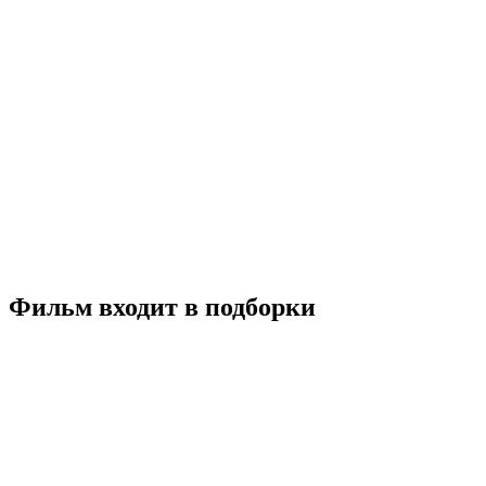
Город кошек
2016
6+
Документальный
США
Турция
7.7
Смотреть
Фильм входит в подборки