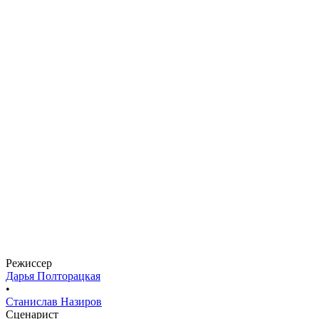
Елена Пирогова-Филиппова
Режиссер
Дарья Полторацкая
•
Станислав Назиров
Сценарист