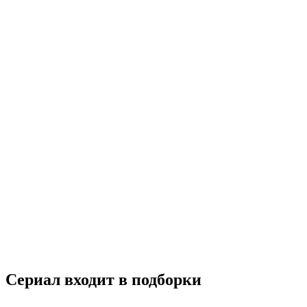
Фантастика
2016
18+
Драма
Мелодрама
Южная Корея
7.4
Смотреть
Сериал входит в подборки