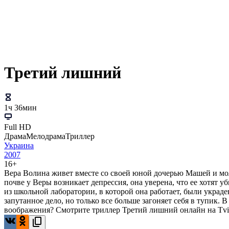
Третий лишний
1ч 36мин
Full HD
Драма
Мелодрама
Триллер
Украина
2007
16+
Вера Волина живет вместе со своей юной дочерью Машей и мол
почве у Веры возникает депрессия, она уверена, что ее хотят у
из школьной лаборатории, в которой она работает, были украде
запутанное дело, но только все больше загоняет себя в тупик. 
воображения? Смотрите триллер Третий лишний онлайн на Tvi