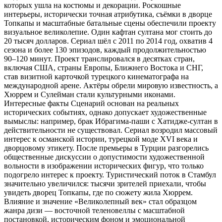
которых ушла на костюмы и декорации. Роскошные
интерьеры, исторически точная атрибутика, съёмки в дворце
Топкапы и масштабные батальные сцены обеспечили проекту
визуальное великолепие. Один кафтан султана мог стоить до
20 тысяч долларов. Сериал шёл с 2011 по 2014 год, охватив 4
сезона и более 130 эпизодов, каждый продолжительностью
90–120 минут. Проект транслировался в десятках стран,
включая США, страны Европы, Ближнего Востока и СНГ,
став визитной карточкой турецкого кинематографа на
международной арене. Актёры обрели мировую известность, а
Хюррем и Сулейман стали культурными иконами.
Интересные факты Сценарий основан на реальных
исторических событиях, однако допускает художественные
вымыслы: например, брак Ибрагима-паши с Хатидже-султан в
действительности не существовал. Сериал возродил массовый
интерес к османской истории, турецкой моде XVI века и
дворцовому этикету. После премьеры в Турции разгорелись
общественные дискуссии о допустимости художественной
вольности в изображении исторических фигур, что только
подогрело интерес к проекту. Туристический поток в Стамбул
значительно увеличился: тысячи зрителей приехали, чтобы
увидеть дворец Топкапы, где по сюжету жила Хюррем.
Влияние и значение «Великолепный век» стал образцом
жанра дизи — восточной теленовеллы с масштабной
постановкой, историческим фоном и эмоциональной