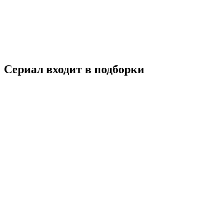
2024
18+
Драма
Исторический
Франция
7.2
Смотреть
Сериал входит в подборки