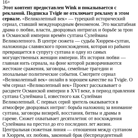
16+
Этот контент предоставлен Wink и показывается с
рекламой. Подписка Tvigle не отключает рекламу в этом
сериале.
«Великолепный век» — турецкий исторический
сериал, ставший международным феноменом. Это масштабная
драма о любви, власти, дворцовых интригах и борьбе за трон
в Османской империи времён султана Сулеймана
Великолепного. В центре сюжета — судьба Хюррем-султан,
наложницы славянского происхождения, которая из рабыни
превращается в супругу султана и одну из самых
могущественных женщин империи. Их история любви —
главная нить сериала, на фоне которой разворачиваются
жестокие сражения, заговоры, семейные трагедии и
эпохальные политические события. Смотрите сериал
«Великолепный век» онлайн в хорошем качестве на Tvigle. О
чём сериал «Великолепный век» Проект рассказывает о
расцвете Османской империи в XVI веке, в период правления
султана Сулеймана I, известного как Сулейман
Великолепный. С первых серий зритель оказывается в
атмосфере дворцовых интриг: борьба наложниц за внимание
султана, заговоры визирей, восстания, битвы и драмы в
гареме. Сюжет охватывает десятилетия: от восхождения
Сулеймана на престол до его последних лет жизни.
Центральная сюжетная линия — отношения между султаном
и Хюррем, их любовь, законный брак (беспрецедентный