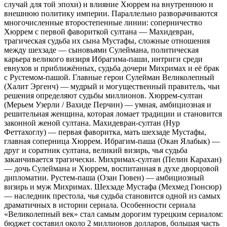
случай для той эпохи) и влияние Хюррем на внутреннюю и
внешнюю политику империи. Параллельно разворачиваются
многочисленные второстепенные линии: соперничество
Хюррем с первой фавориткой султана — Махидевран,
трагическая судьба их сына Мустафы, сложные отношения
между шехзаде — сыновьями Сулеймана, политическая
карьера великого визиря Ибрагима-паши, интриги среди
евнухов и приближённых, судьба дочери Михримах и её брак
с Рустемом-пашой. Главные герои Сулейман Великолепный
(Халит Эргенч) — мудрый и могущественный правитель, чьи
решения определяют судьбы миллионов. Хюррем-султан
(Мерьем Узерли / Вахиде Перчин) — умная, амбициозная и
решительная женщина, которая ломает традиции и становится
законной женой султана. Махидевран-султан (Нур
Феттахоглу) — первая фаворитка, мать шехзаде Мустафы,
главная соперница Хюррем. Ибрагим-паша (Окан Ялабык) —
друг и соратник султана, великий визирь, чья судьба
заканчивается трагически. Михримах-султан (Пелин Карахан)
— дочь Сулеймана и Хюррем, воспитанная в духе дворцовой
дипломатии. Рустем-паша (Озан Гювен) — амбициозный
визирь и муж Михримах. Шехзаде Мустафа (Мехмед Гюнсюр)
— наследник престола, чья судьба становится одной из самых
драматичных в истории сериала. Особенности сериала
«Великолепный век» стал самым дорогим турецким сериалом:
бюджет составил около 2 миллионов долларов, большая часть