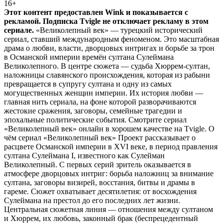
16+
Этот контент предоставлен Wink и показывается с
рекламой. Подписка Tvigle не отключает рекламу в этом
сериале.
«Великолепный век» — турецкий исторический
сериал, ставший международным феноменом. Это масштабная
драма о любви, власти, дворцовых интригах и борьбе за трон
в Османской империи времён султана Сулеймана
Великолепного. В центре сюжета — судьба Хюррем-султан,
наложницы славянского происхождения, которая из рабыни
превращается в супругу султана и одну из самых
могущественных женщин империи. Их история любви —
главная нить сериала, на фоне которой разворачиваются
жестокие сражения, заговоры, семейные трагедии и
эпохальные политические события. Смотрите сериал
«Великолепный век» онлайн в хорошем качестве на Tvigle. О
чём сериал «Великолепный век» Проект рассказывает о
расцвете Османской империи в XVI веке, в период правления
султана Сулеймана I, известного как Сулейман
Великолепный. С первых серий зритель оказывается в
атмосфере дворцовых интриг: борьба наложниц за внимание
султана, заговоры визирей, восстания, битвы и драмы в
гареме. Сюжет охватывает десятилетия: от восхождения
Сулеймана на престол до его последних лет жизни.
Центральная сюжетная линия — отношения между султаном
и Хюррем, их любовь, законный брак (беспрецедентный