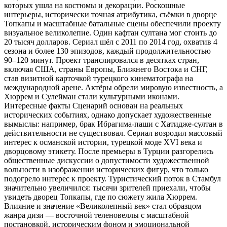
которых ушла на костюмы и декорации. Роскошные
интерьеры, исторически точная атрибутика, съёмки в дворце
Топкапы и масштабные батальные сцены обеспечили проекту
визуальное великолепие. Один кафтан султана мог стоить до
20 тысяч долларов. Сериал шёл с 2011 по 2014 год, охватив 4
сезона и более 130 эпизодов, каждый продолжительностью
90–120 минут. Проект транслировался в десятках стран,
включая США, страны Европы, Ближнего Востока и СНГ,
став визитной карточкой турецкого кинематографа на
международной арене. Актёры обрели мировую известность, а
Хюррем и Сулейман стали культурными иконами.
Интересные факты Сценарий основан на реальных
исторических событиях, однако допускает художественные
вымыслы: например, брак Ибрагима-паши с Хатидже-султан в
действительности не существовал. Сериал возродил массовый
интерес к османской истории, турецкой моде XVI века и
дворцовому этикету. После премьеры в Турции разгорелись
общественные дискуссии о допустимости художественной
вольности в изображении исторических фигур, что только
подогрело интерес к проекту. Туристический поток в Стамбул
значительно увеличился: тысячи зрителей приехали, чтобы
увидеть дворец Топкапы, где по сюжету жила Хюррем.
Влияние и значение «Великолепный век» стал образцом
жанра дизи — восточной теленовеллы с масштабной
постановкой, историческим фоном и эмоциональной