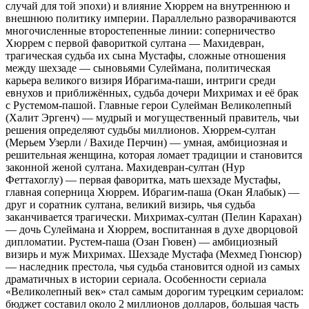
случай для той эпохи) и влияние Хюррем на внутреннюю и
внешнюю политику империи. Параллельно разворачиваются
многочисленные второстепенные линии: соперничество
Хюррем с первой фавориткой султана — Махидевран,
трагическая судьба их сына Мустафы, сложные отношения
между шехзаде — сыновьями Сулеймана, политическая
карьера великого визиря Ибрагима-паши, интриги среди
евнухов и приближённых, судьба дочери Михримах и её брак
с Рустемом-пашой. Главные герои Сулейман Великолепный
(Халит Эргенч) — мудрый и могущественный правитель, чьи
решения определяют судьбы миллионов. Хюррем-султан
(Мерьем Узерли / Вахиде Перчин) — умная, амбициозная и
решительная женщина, которая ломает традиции и становится
законной женой султана. Махидевран-султан (Нур
Феттахоглу) — первая фаворитка, мать шехзаде Мустафы,
главная соперница Хюррем. Ибрагим-паша (Окан Ялабык) —
друг и соратник султана, великий визирь, чья судьба
заканчивается трагически. Михримах-султан (Пелин Карахан)
— дочь Сулеймана и Хюррем, воспитанная в духе дворцовой
дипломатии. Рустем-паша (Озан Гювен) — амбициозный
визирь и муж Михримах. Шехзаде Мустафа (Мехмед Гюнсюр)
— наследник престола, чья судьба становится одной из самых
драматичных в истории сериала. Особенности сериала
«Великолепный век» стал самым дорогим турецким сериалом:
бюджет составил около 2 миллионов долларов, большая часть