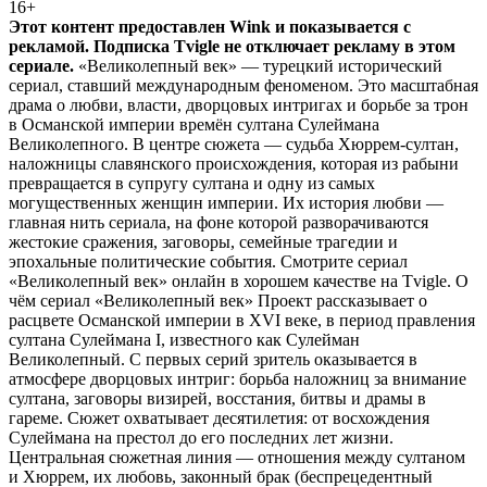
16+
Этот контент предоставлен Wink и показывается с
рекламой. Подписка Tvigle не отключает рекламу в этом
сериале.
«Великолепный век» — турецкий исторический
сериал, ставший международным феноменом. Это масштабная
драма о любви, власти, дворцовых интригах и борьбе за трон
в Османской империи времён султана Сулеймана
Великолепного. В центре сюжета — судьба Хюррем-султан,
наложницы славянского происхождения, которая из рабыни
превращается в супругу султана и одну из самых
могущественных женщин империи. Их история любви —
главная нить сериала, на фоне которой разворачиваются
жестокие сражения, заговоры, семейные трагедии и
эпохальные политические события. Смотрите сериал
«Великолепный век» онлайн в хорошем качестве на Tvigle. О
чём сериал «Великолепный век» Проект рассказывает о
расцвете Османской империи в XVI веке, в период правления
султана Сулеймана I, известного как Сулейман
Великолепный. С первых серий зритель оказывается в
атмосфере дворцовых интриг: борьба наложниц за внимание
султана, заговоры визирей, восстания, битвы и драмы в
гареме. Сюжет охватывает десятилетия: от восхождения
Сулеймана на престол до его последних лет жизни.
Центральная сюжетная линия — отношения между султаном
и Хюррем, их любовь, законный брак (беспрецедентный