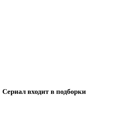
Я приду, когда будет хорошая погода
2020
16+
Мелодрама
Южная Корея
7.7
Смотреть
Сериал входит в подборки