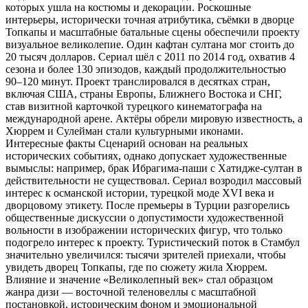
которых ушла на костюмы и декорации. Роскошные
интерьеры, исторически точная атрибутика, съёмки в дворце
Топкапы и масштабные батальные сцены обеспечили проекту
визуальное великолепие. Один кафтан султана мог стоить до
20 тысяч долларов. Сериал шёл с 2011 по 2014 год, охватив 4
сезона и более 130 эпизодов, каждый продолжительностью
90–120 минут. Проект транслировался в десятках стран,
включая США, страны Европы, Ближнего Востока и СНГ,
став визитной карточкой турецкого кинематографа на
международной арене. Актёры обрели мировую известность, а
Хюррем и Сулейман стали культурными иконами.
Интересные факты Сценарий основан на реальных
исторических событиях, однако допускает художественные
вымыслы: например, брак Ибрагима-паши с Хатидже-султан в
действительности не существовал. Сериал возродил массовый
интерес к османской истории, турецкой моде XVI века и
дворцовому этикету. После премьеры в Турции разгорелись
общественные дискуссии о допустимости художественной
вольности в изображении исторических фигур, что только
подогрело интерес к проекту. Туристический поток в Стамбул
значительно увеличился: тысячи зрителей приехали, чтобы
увидеть дворец Топкапы, где по сюжету жила Хюррем.
Влияние и значение «Великолепный век» стал образцом
жанра дизи — восточной теленовеллы с масштабной
постановкой, историческим фоном и эмоциональной