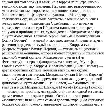
случай для той эпохи) и влияние Хюррем на внутреннюю и
внешнюю политику империи. Параллельно разворачиваются
многочисленные второстепенные линии: соперничество
Хюррем с первой фавориткой султана — Махидевран,
трагическая судьба их сына Мустафы, сложные отношения
между шехзаде — сыновьями Сулеймана, политическая
карьера великого визиря Ибрагима-паши, интриги среди
евнухов и приближённых, судьба дочери Михримах и её брак
с Рустемом-пашой. Главные герои Сулейман Великолепный
(Халит Эргенч) — мудрый и могущественный правитель, чьи
решения определяют судьбы миллионов. Хюррем-султан
(Мерьем Узерли / Вахиде Перчин) — умная, амбициозная и
решительная женщина, которая ломает традиции и становится
законной женой султана. Махидевран-султан (Нур
Феттахоглу) — первая фаворитка, мать шехзаде Мустафы,
главная соперница Хюррем. Ибрагим-паша (Окан Ялабык) —
друг и соратник султана, великий визирь, чья судьба
заканчивается трагически. Михримах-султан (Пелин Карахан)
— дочь Сулеймана и Хюррем, воспитанная в духе дворцовой
дипломатии. Рустем-паша (Озан Гювен) — амбициозный
визирь и муж Михримах. Шехзаде Мустафа (Мехмед Гюнсюр)
— наследник престола, чья судьба становится одной из самых
драматичных в истории сериала. Особенности сериала
«Великолепный век» стал самым дорогим турецким сериалом:
бюджет составил около 2 миллионов долларов, большая часть