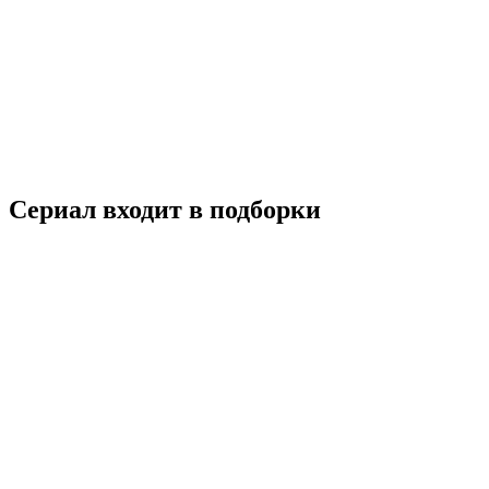
Королева Сондок
2009
16+
Биография
История
Южная Корея
8.4
Смотреть
Сериал входит в подборки