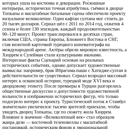
которых ушла на костюмы и декорации. Роскошные
интерьеры, исторически точная атрибутика, съёмки в дворце
Топкапы и масштабные батальные сцены обеспечили проекту
визуальное великолепие. Один кафтан султана мог стоить до
20 тысяч долларов. Сериал шёл с 2011 по 2014 год, охватив 4
сезона и более 130 эпизодов, каждый продолжительностью
90–120 минут. Проект транслировался в десятках стран,
включая США, страны Европы, Ближнего Востока и СНГ,
став визитной карточкой турецкого кинематографа на
международной арене. Актёры обрели мировую известность, а
Хюррем и Сулейман стали культурными иконами.
Интересные факты Сценарий основан на реальных
исторических событиях, однако допускает художественные
вымыслы: например, брак Ибрагима-паши с Хатидже-султан в
действительности не существовал. Сериал возродил массовый
интерес к османской истории, турецкой моде XVI века и
дворцовому этикету. После премьеры в Турции разгорелись
общественные дискуссии о допустимости художественной
вольности в изображении исторических фигур, что только
подогрело интерес к проекту. Туристический поток в Стамбул
значительно увеличился: тысячи зрителей приехали, чтобы
увидеть дворец Топкапы, где по сюжету жила Хюррем.
Влияние и значение «Великолепный век» стал образцом
жанра дизи — восточной теленовеллы с масштабной
постановкой, историческим фоном и эмоциональной