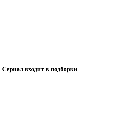
Опасная дружба
2024
18+
Драма
Исторический
Франция
7.2
Смотреть
Сериал входит в подборки