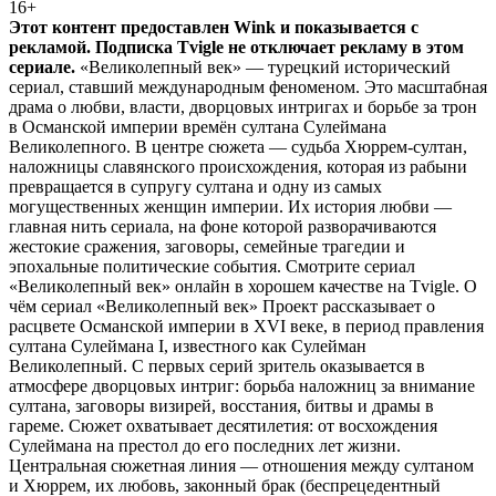
16+
Этот контент предоставлен Wink и показывается с
рекламой. Подписка Tvigle не отключает рекламу в этом
сериале.
«Великолепный век» — турецкий исторический
сериал, ставший международным феноменом. Это масштабная
драма о любви, власти, дворцовых интригах и борьбе за трон
в Османской империи времён султана Сулеймана
Великолепного. В центре сюжета — судьба Хюррем-султан,
наложницы славянского происхождения, которая из рабыни
превращается в супругу султана и одну из самых
могущественных женщин империи. Их история любви —
главная нить сериала, на фоне которой разворачиваются
жестокие сражения, заговоры, семейные трагедии и
эпохальные политические события. Смотрите сериал
«Великолепный век» онлайн в хорошем качестве на Tvigle. О
чём сериал «Великолепный век» Проект рассказывает о
расцвете Османской империи в XVI веке, в период правления
султана Сулеймана I, известного как Сулейман
Великолепный. С первых серий зритель оказывается в
атмосфере дворцовых интриг: борьба наложниц за внимание
султана, заговоры визирей, восстания, битвы и драмы в
гареме. Сюжет охватывает десятилетия: от восхождения
Сулеймана на престол до его последних лет жизни.
Центральная сюжетная линия — отношения между султаном
и Хюррем, их любовь, законный брак (беспрецедентный