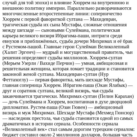
случай для той эпохи) и влияние Хюррем на внутреннюю и
внешнюю политику империи. Параллельно разворачиваются
многочисленные второстепенные линии: соперничество
Хюррем с первой фавориткой султана — Махидевран,
трагическая судьба их сына Мустафы, сложные отношения
между шехзаде — сыновьями Сулеймана, политическая
карьера великого визиря Ибрагима-паши, интриги среди
евнухов и приближённых, судьба дочери Михримах и её брак
с Рустемом-пашой. Главные герои Сулейман Великолепный
(Халит Эргенч) — мудрый и могущественный правитель, чьи
решения определяют судьбы миллионов. Хюррем-султан
(Мерьем Узерли / Вахиде Перчин) — умная, амбициозная и
решительная женщина, которая ломает традиции и становится
законной женой султана. Махидевран-султан (Нур
Феттахоглу) — первая фаворитка, мать шехзаде Мустафы,
главная соперница Хюррем. Ибрагим-паша (Окан Ялабык) —
друг и соратник султана, великий визирь, чья судьба
заканчивается трагически. Михримах-султан (Пелин Карахан)
— дочь Сулеймана и Хюррем, воспитанная в духе дворцовой
дипломатии. Рустем-паша (Озан Гювен) — амбициозный
визирь и муж Михримах. Шехзаде Мустафа (Мехмед Гюнсюр)
— наследник престола, чья судьба становится одной из самых
драматичных в истории сериала. Особенности сериала
«Великолепный век» стал самым дорогим турецким сериалом:
бюджет составил около 2 миллионов долларов, большая часть